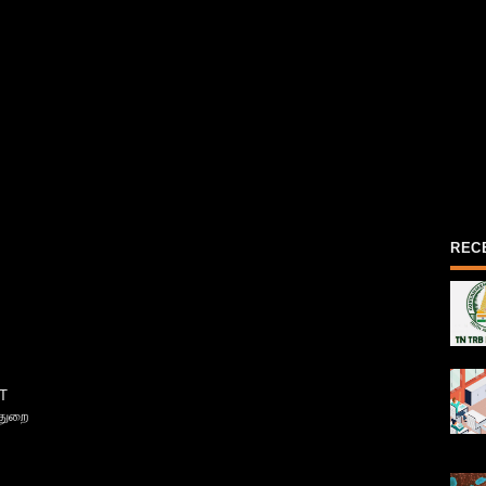
REC
T
்துறை