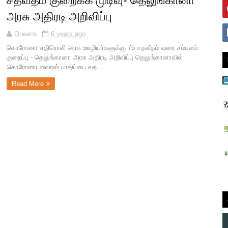
சதவீதம் குறைக்க முடிவு- தெலுங்கானா
அரசு அதிரடி அறிவிப்பு
Queens
6 years ago
கொரோனா எதிரொலி அரசு ஊழியர்களுக்கு 75 சதவீதம் வரை சம்பளம்
குறைப்பு - தெலுங்கானா அரசு அதிரடி அறிவிப்பு தெலுங்கானாவில்
கொரோனா வைரஸ் பாதிப்பை எத...
Read More