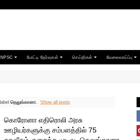
TNPSC
போட்டி தேர்வுகள்
செய்திகள்
வேலைவாய்ப்பு
label
தெலுங்கானா
.
Show all posts
கொரோனா எதிரொலி அரசு
ஊழியர்களுக்கு சம்பளத்தில் 75