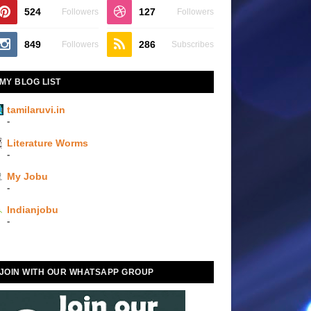
524
127
Followers
Followers
849
286
Followers
Subscribes
MY BLOG LIST
tamilaruvi.in
-
Literature Worms
-
My Jobu
-
Indianjobu
-
JOIN WITH OUR WHATSAPP GROUP