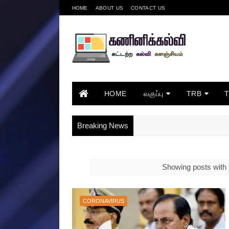
HOME
ABOUT US
CONTACT US
HOME
வகுப்பு
TRB
Breaking News
Showing posts with 
CORONAVIRUS