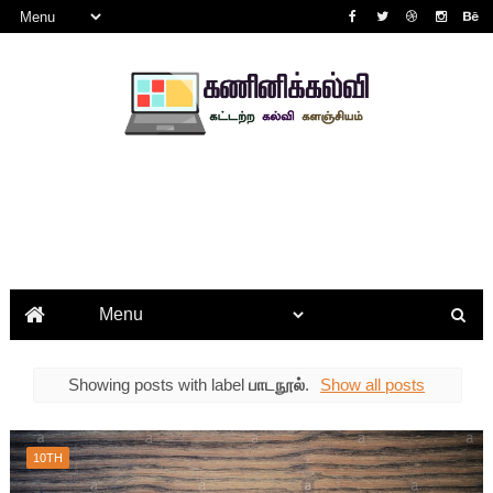
Showing posts with label
பாடநூல்
.
Show all posts
10TH