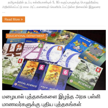
தமிழகத்தில் நடப்பு கல்வியாண்டில் 5, 8ம் வகுப்புகளுக்கு பொதுத்தேர்வு
அறிவிக்கப்பட்டு கால அட்டவணையும் வெளியிடப்பட்டுள்ள நிலையில் இதுவரை
...
Read More
EDUCATIONAL DEPARTMENT
மழையால் புத்தகங்களை இழந்த அரசு பள்ளி
மாணவர்களுக்கு புதிய புத்தகங்கள்