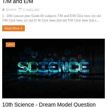
T/M and E/M
Queens
7 years ago
1 - 10th Lesson plan Guide All subjects T/M and E/M Click here 1st std
T/M Click here 1st std E/ M Click here 2nd std T/M Click here 2nd s...
Read More
10TH
10th Science - Dream Model Question