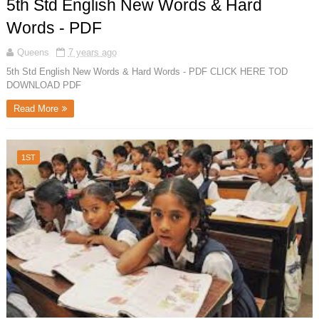
5th Std English New Words & Hard
Words - PDF
Queens
7 years ago
5th Std English New Words & Hard Words - PDF CLICK HERE TOD
DOWNLOAD PDF
Read More
1ST