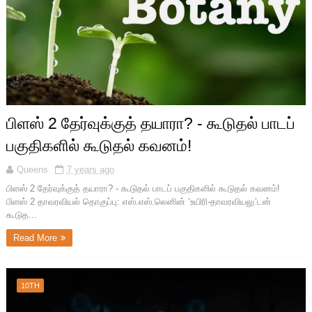
பிளஸ் 2 தேர்வுக்குத் தயாரா? - கூடுதல் பாடப்
பகுதிகளில் கூடுதல் கவனம்!
Queens
7 years ago
பிளஸ் 2 தேர்வுக்குத் தயாரா? - கூடுதல் பாடப் பகுதிகளில் கூடுதல் கவனம்!
பிளஸ் 2 தாவரவியல் தொகுப்பு: எஸ்.எஸ்.லெனின் ‘உயிரி-தாவரவியலு’டன்
கூடுத...
Read More
10TH