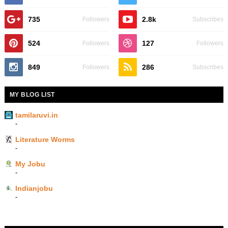
735
2.8k
Followers
Subscribes
524
127
Followers
Followers
849
286
Followers
Subscribes
MY BLOG LIST
tamilaruvi.in
-
Literature Worms
-
My Jobu
-
Indianjobu
-