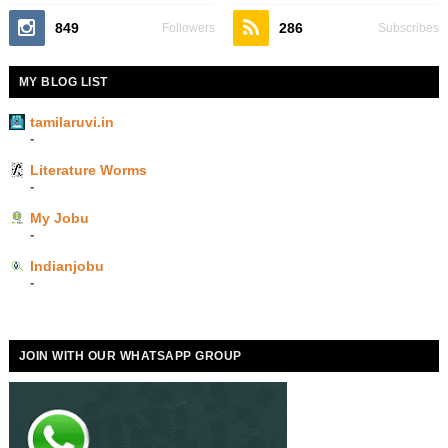
849
286
Followers
Subscribes
MY BLOG LIST
tamilaruvi.in
-
Literature Worms
-
My Jobu
-
Indianjobu
-
JOIN WITH OUR WHATSAPP GROUP