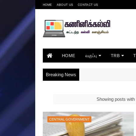
HOME
ABOUT US
CONTACT US
HOME
வகுப்பு
TRB
Breaking News
Showing posts with 
CENTRAL GOVERNMENT