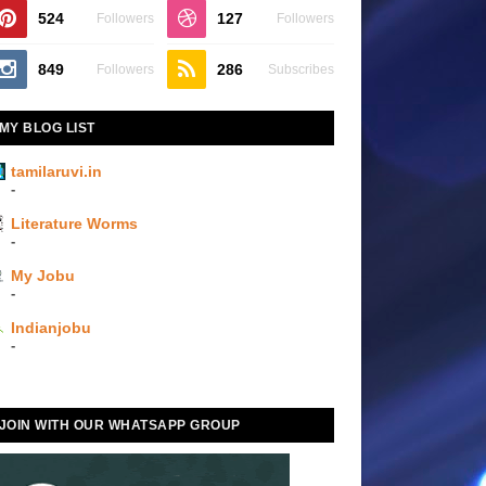
524
127
Followers
Followers
849
286
Followers
Subscribes
MY BLOG LIST
tamilaruvi.in
-
Literature Worms
-
My Jobu
-
Indianjobu
-
JOIN WITH OUR WHATSAPP GROUP