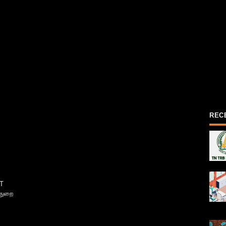
REC
T
்துறை