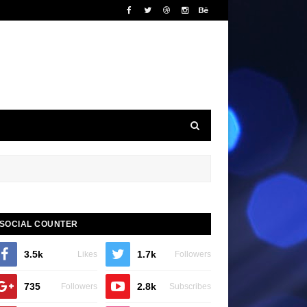
SOCIAL COUNTER
3.5k
1.7k
Likes
Followers
735
2.8k
Followers
Subscribes