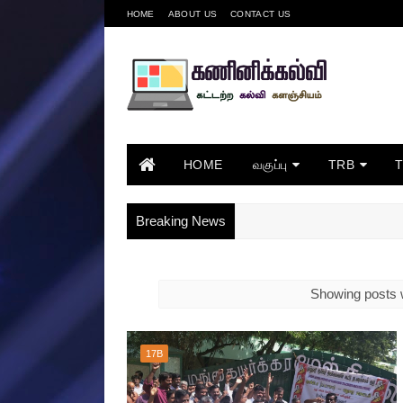
HOME
ABOUT US
CONTACT US
HOME
வகுப்பு
TRB
Breaking News
Showing posts w
17B