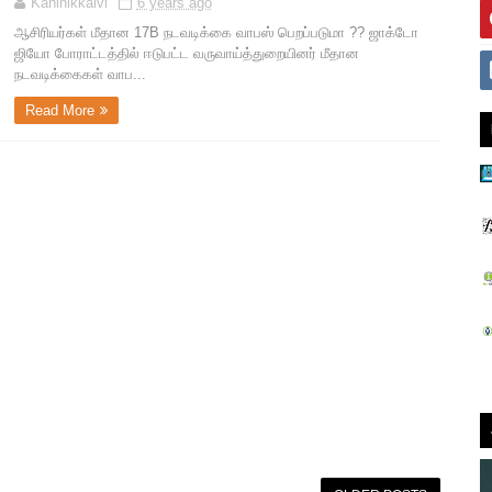
Kaninikkalvi
6 years ago
ஆசிரியர்கள் மீதான 17B நடவடிக்கை வாபஸ் பெறப்படுமா ?? ஜாக்டோ
ஜியோ போராட்டத்தில் ஈடுபட்ட வருவாய்த்துறையினர் மீதான
நடவடிக்கைகள் வாப...
Read More