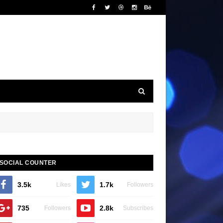
SOCIAL COUNTER
3.5k
1.7k
Likes
Followers
735
2.8k
Followers
Subscribes