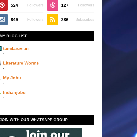
524
127
Followers
Followers
849
286
Followers
Subscribes
MY BLOG LIST
tamilaruvi.in
-
Literature Worms
-
My Jobu
-
Indianjobu
-
JOIN WITH OUR WHATSAPP GROUP