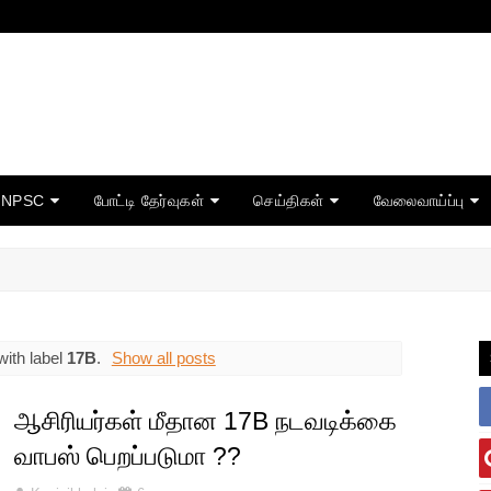
TNPSC
போட்டி தேர்வுகள்
செய்திகள்
வேலைவாய்ப்பு
ith label
17B
.
Show all posts
ஆசிரியர்கள் மீதான 17B நடவடிக்கை
வாபஸ் பெறப்படுமா ??