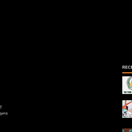
REC
T
்துறை