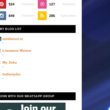
524
127
Followers
Followers
849
286
Followers
Subscribes
MY BLOG LIST
tamilaruvi.in
-
Literature Worms
-
My Jobu
-
Indianjobu
-
JOIN WITH OUR WHATSAPP GROUP