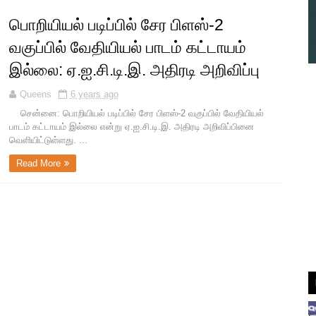
பொறியியல் படிப்பில் சேர பிளஸ்-2
வகுப்பில் வேதியியல் பாடம் கட்டாயம்
இல்லை: ஏ.ஐ.சி.டி.இ. அதிரடி அறிவிப்பு
Queens
6 years ago
சென்னை: பொறியியல் படிப்பில் சேர பிளஸ்-2 வகுப்பில் வேதியியல்
பாடம் கட்டாயம் இல்லை என்று ஏ.ஐ.சி.டி.இ. அதிரடி அறிவிப்பினை
வெளியிட்டுள்ளது. ...
Read More