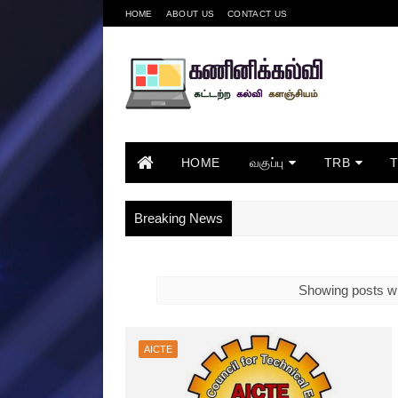
HOME
ABOUT US
CONTACT US
HOME
வகுப்பு
TRB
Breaking News
Showing posts wi
AICTE