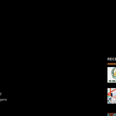
REC
T
்துறை