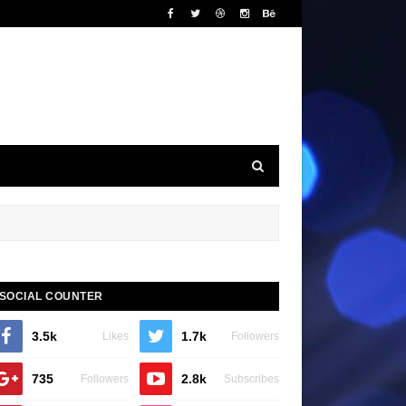
SOCIAL COUNTER
3.5k
1.7k
Likes
Followers
735
2.8k
Followers
Subscribes