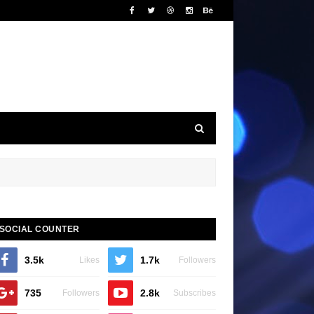
SOCIAL COUNTER
3.5k
1.7k
Likes
Followers
735
2.8k
Followers
Subscribes