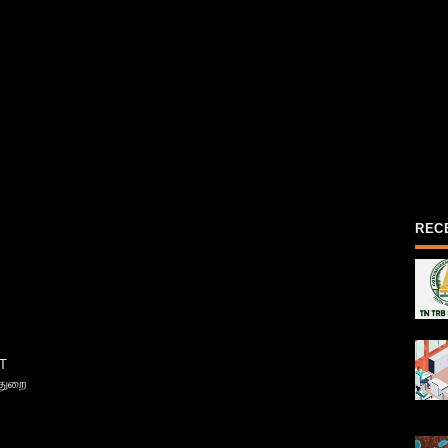
REC
T
்துறை