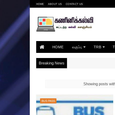
HOME
ABOUT US
CONTACT US
HOME
வகுப்பு
TRB
Breaking News
Showing posts wit
BUS PASS