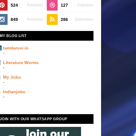
524
127
Followers
Followers
849
286
Followers
Subscribes
MY BLOG LIST
tamilaruvi.in
-
Literature Worms
-
My Jobu
-
Indianjobu
-
JOIN WITH OUR WHATSAPP GROUP