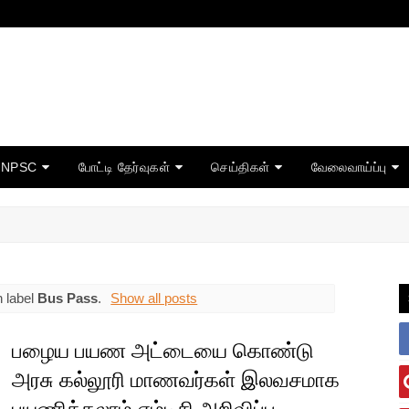
TNPSC
போட்டி தேர்வுகள்
செய்திகள்
வேலைவாய்ப்பு
h label
Bus Pass
.
Show all posts
பழைய பயண அட்டையை கொண்டு
அரசு கல்லூரி மாணவர்கள் இலவசமாக