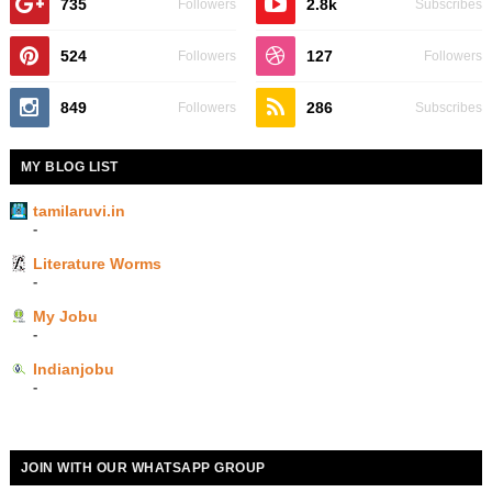
735
2.8k
Followers
Subscribes
524
127
Followers
Followers
849
286
Followers
Subscribes
MY BLOG LIST
tamilaruvi.in
-
Literature Worms
-
My Jobu
-
Indianjobu
-
JOIN WITH OUR WHATSAPP GROUP