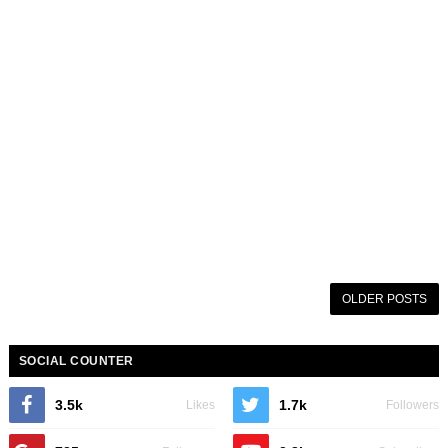
OLDER POSTS
SOCIAL COUNTER
3.5k
1.7k
Likes
Followers