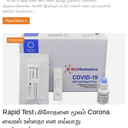
ஏப்ரல் ம் தேதி வரை ஊரடங்கை நீடித்து முதல்வர் பழனிசாமி
உத்தரவு.ஏற்கனவே அமலில் இருக்கும் கட்டுப்பாடுகள் தொடரும்-முதல்வர்.
மீண்டும் கொரோனா ...
Read More
CORONA
Rapid Test பரிசோதனை மூலம் Corona
வைரஸ் உள்ளதா என எவ்வாறு