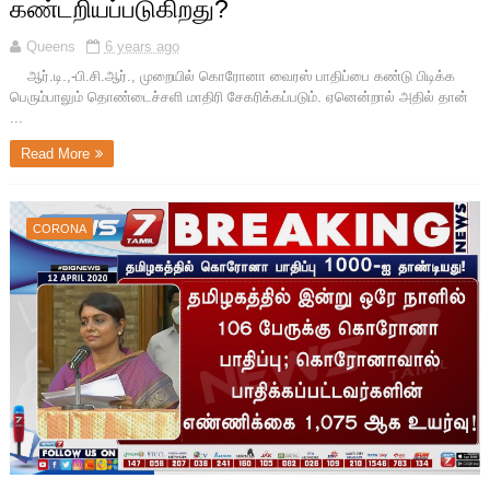
கண்டறியப்படுகிறது?
Queens
6 years ago
ஆர்.டி.,-பி.சி.ஆர்., முறையில் கொரோனா வைரஸ் பாதிப்பை கண்டு பிடிக்க
பெரும்பாலும் தொண்டைச்சளி மாதிரி சேகரிக்கப்படும். ஏனென்றால் அதில் தான்
...
Read More
CORONA