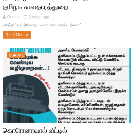
தமிழக சுகாதாரத்துறை
Queens
6 years ago
தமிழ்நாட்டில் இன்றைய கொரானா பாதிப்பு நிலவரம்
Read More
CORONA
கொரோனாவால் வீட்டில்