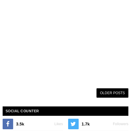
OLDER POSTS
SOCIAL COUNTER
3.5k
1.7k
Likes
Followers