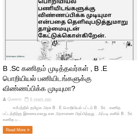
B .Sc கணிதம் முடித்தவர்கள் , B .E
பொறியியல் பணியிடங்களுக்கு
விண்ணப்பிக்க முடியுமா?
Queens
6 years ago
சமீபத்தில் தமிழக அரசு B . E பொறியியல் பட்டம் B . Sc . கணித
பட்டத்திற்கு இணையானது என அரசாணை பிறப்பித்தது . அப்படி எனில் B . Sc
கணித ப...
Read More