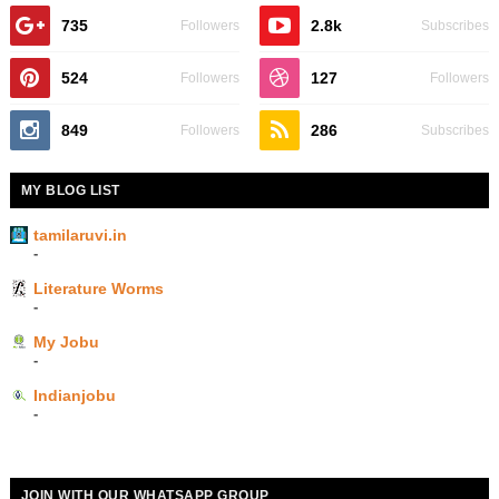
735
2.8k
Followers
Subscribes
524
127
Followers
Followers
849
286
Followers
Subscribes
MY BLOG LIST
tamilaruvi.in
-
Literature Worms
-
My Jobu
-
Indianjobu
-
JOIN WITH OUR WHATSAPP GROUP