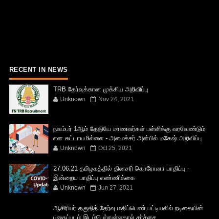
RECENT IN NEWS
TRB தேர்வுக்கான முக்கிய அறிவிப்பு
Unknown
Nov 24, 2021
நவம்பர் 1ஆம் தேதியே மாணவர்கள் பள்ளிக்கு வரவேண்டும்
என கட்டாயமில்லை - அமைச்சர் அன்பில் மகேஷ் அறிவிப்பு
Unknown
Oct 25, 2021
27.06.21 தமிழகத்தில் தினசரி கொரோனா பாதிப்பு -
இன்றைய பாதிப்பு எண்ணிக்கை
Unknown
Jun 27, 2021
ஆசிரியர் தகுதித் தேர்வு மதிப்பெண் பட்டியலில் நடிகையின்
புகைப்படம் இடம்பெற்றுள்ளதால் சர்ச்சை