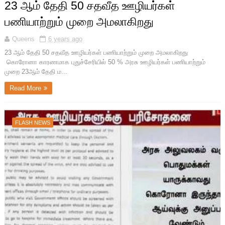
23 ஆம் தேதி 50 சதவீத ஊழியர்கள்
பணியாற்றும் முறை அமலாகிறது
Queens
6 years ago
23 ஆம் தேதி 50 சதவீத ஊழியர்கள் பணியாற்றும் முறை அமலாகிறது
கொரோனா காரணமாக புதுச்சேரியில் 50 % அரசு ஊழியர்கள் பணியாற்றும்
முறை 23ஆம் தேதி ம...
Read More
FLASH NEWS