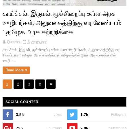
காய்ச்சல், இருமல், மூச்சிறைப்பு உள்ள அரசு
ஊழியர்கள், அலுவலகத்திற்கு வர வேண்டாம்
: தமிழக அரசு சுற்றறிக்கை
Queens
6 years ago
காய்ச்சல், இருமல், மூச்சிறைப்பு உள்ள அரசு ஊழியர்கள், அலுவலகத்திற்கு வர
வேண்டாம் : தமிழக அரசு சுற்றறிக்கை தமிழகத்தில் அரசு அலுவலகங்களில்
ஊழிய...
Read More
1
2
3
8
SOCIAL COUNTER
3.5k
1.7k
Likes
Followers
735
2.8k
Followers
Subscribes