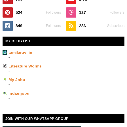
524
127
Followers
Followers
849
286
Followers
Subscribes
MY BLOG LIST
tamilaruvi.in
-
Literature Worms
-
My Jobu
-
Indianjobu
-
JOIN WITH OUR WHATSAPP GROUP