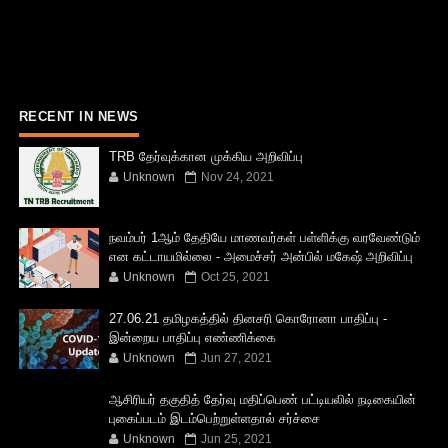
RECENT IN NEWS
TRB தேர்வுக்கான முக்கிய அறிவிப்பு
Unknown
Nov 24, 2021
நவம்பர் 1ஆம் தேதியே மாணவர்கள் பள்ளிக்கு வரவேண்டும்
என கட்டாயமில்லை - அமைச்சர் அன்பில் மகேஷ் அறிவிப்பு
Unknown
Oct 25, 2021
27.06.21 தமிழகத்தில் தினசரி கொரோனா பாதிப்பு -
இன்றைய பாதிப்பு எண்ணிக்கை
Unknown
Jun 27, 2021
ஆசிரியர் தகுதித் தேர்வு மதிப்பெண் பட்டியலில் நடிகையின்
புகைப்படம் இடம்பெற்றுள்ளதால் சர்ச்சை
Unknown
Jun 25, 2021