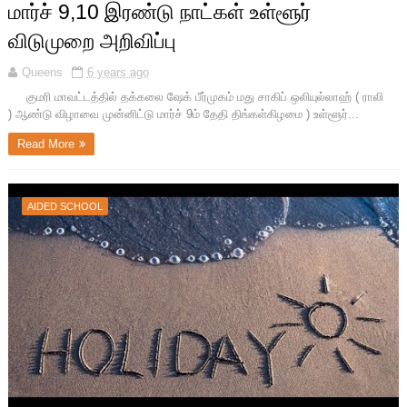
மார்ச் 9,10 இரண்டு நாட்கள் உள்ளூர்
விடுமுறை அறிவிப்பு
Queens
6 years ago
குமரி மாவட்டத்தில் தக்கலை ஷேக் பீர்முகம் மது சாகிப் ஒலியுல்லாஹ் ( ராலி
) ஆண்டு விழாவை முன்னிட்டு மார்ச் 9ம் தேதி திங்கள்கிழமை ) உள்ளூர்...
Read More
AIDED SCHOOL