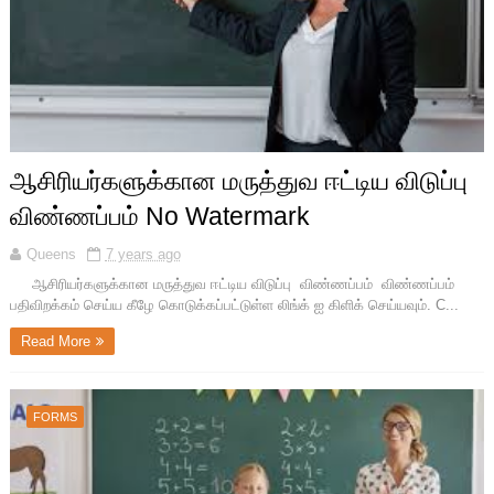
ஆசிரியர்களுக்கான மருத்துவ ஈட்டிய விடுப்பு
விண்ணப்பம் No Watermark
Queens
7 years ago
ஆசிரியர்களுக்கான மருத்துவ ஈட்டிய விடுப்பு விண்ணப்பம் விண்ணப்பம்
பதிவிறக்கம் செய்ய கீழே கொடுக்கப்பட்டுள்ள லிங்க் ஐ கிளிக் செய்யவும். C...
Read More
FORMS