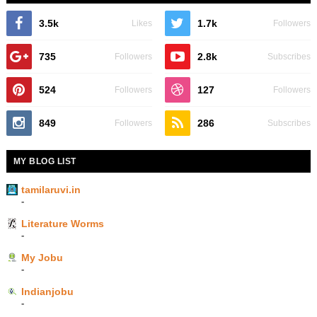
3.5k
1.7k
Likes
Followers
735
2.8k
Followers
Subscribes
524
127
Followers
Followers
849
286
Followers
Subscribes
MY BLOG LIST
tamilaruvi.in
-
Literature Worms
-
My Jobu
-
Indianjobu
-