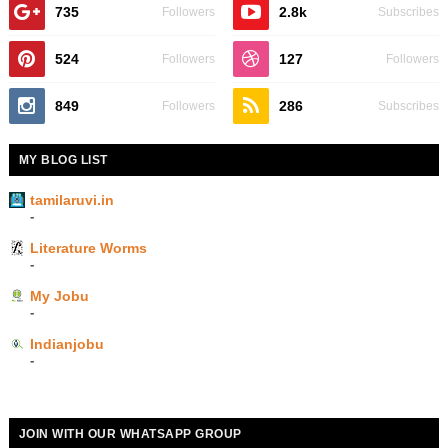
735
2.8k
Followers
Subscribes
524
127
Followers
Followers
849
286
Followers
Subscribes
MY BLOG LIST
tamilaruvi.in
-
Literature Worms
-
My Jobu
-
Indianjobu
-
JOIN WITH OUR WHATSAPP GROUP