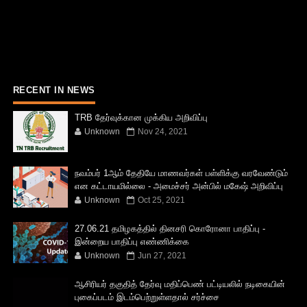
RECENT IN NEWS
TRB தேர்வுக்கான முக்கிய அறிவிப்பு
Unknown
Nov 24, 2021
நவம்பர் 1ஆம் தேதியே மாணவர்கள் பள்ளிக்கு வரவேண்டும்
என கட்டாயமில்லை - அமைச்சர் அன்பில் மகேஷ் அறிவிப்பு
Unknown
Oct 25, 2021
27.06.21 தமிழகத்தில் தினசரி கொரோனா பாதிப்பு -
இன்றைய பாதிப்பு எண்ணிக்கை
Unknown
Jun 27, 2021
ஆசிரியர் தகுதித் தேர்வு மதிப்பெண் பட்டியலில் நடிகையின்
புகைப்படம் இடம்பெற்றுள்ளதால் சர்ச்சை