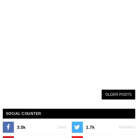
OLDER POSTS
SOCIAL COUNTER
3.5k
1.7k
Likes
Followers