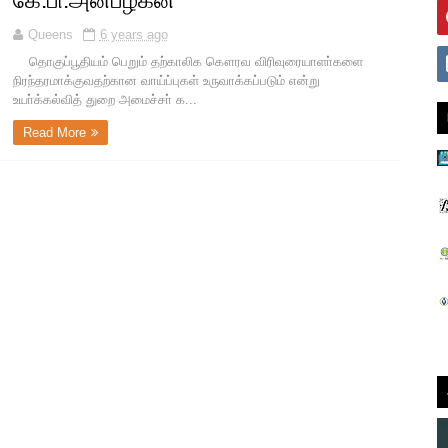
கே.பி.அன்பழகன்
Queens
6 years ago
தொகுப்பூதியம் பெறும் தற்காலிக கௌரவ விரிவுரையாளா்களை
நிரந்தரமாக்குவதற்கான வாய்ப்புகள் உருவாக்கப்படும் என்று
உயா்க்கல்வித் துறை அமைச்சா் க...
Read More