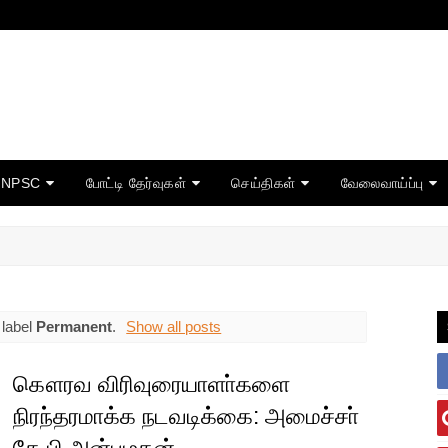
TNPSC
போட்டி தேர்வுகள்
செய்திகள்
வேலைவாய்ப்பு
 label
Permanent
.
Show all posts
கௌரவ விரிவுரையாளா்களை
நிரந்தரமாக்க நடவடிக்கை: அமைச்சா்