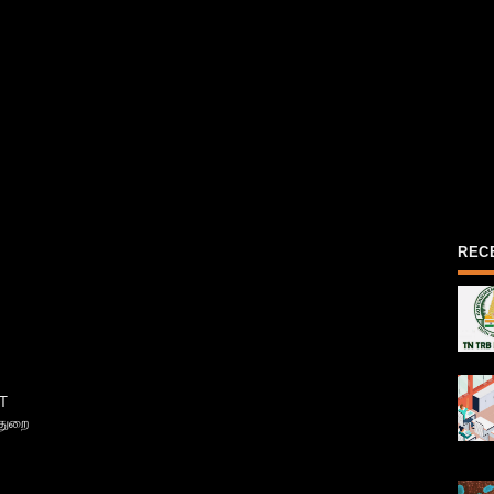
REC
T
்துறை