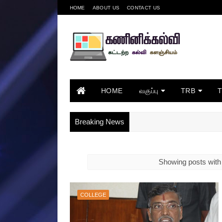
HOME
ABOUT US
CONTACT US
HOME
வகுப்பு
TRB
Breaking News
Showing posts with
COLLEGE