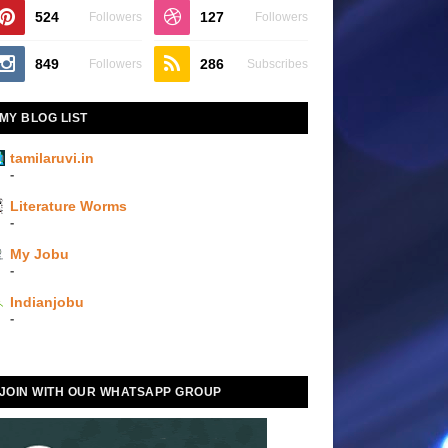
524
127
Followers
Followers
849
286
Followers
Subscribes
MY BLOG LIST
tamilaruvi.in
-
Literature Worms
-
My Jobu
-
Indianjobu
-
JOIN WITH OUR WHATSAPP GROUP