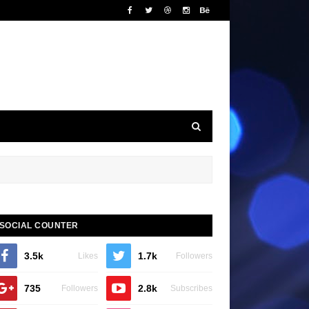
SOCIAL COUNTER
3.5k
1.7k
Likes
Followers
735
2.8k
Followers
Subscribes