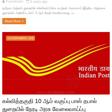
Kaninikkalvi
6 years ago
தமிழக அஞ்சல் துறையில் விண்ணப்பிக்க கூடுதல் அவகாசம் இந்திய அஞ்சலக
துறையில் அறிவிப்பு செப் 1 ஆம் தேதி வெளியானது. ம...
Read More
GOVERNMENT JOB
கல்வித்தகுதி 10 ஆம் வகுப்பு பாஸ் தபால்
துறையில் நேரடி அரசு வேலைவாய்ப்பு