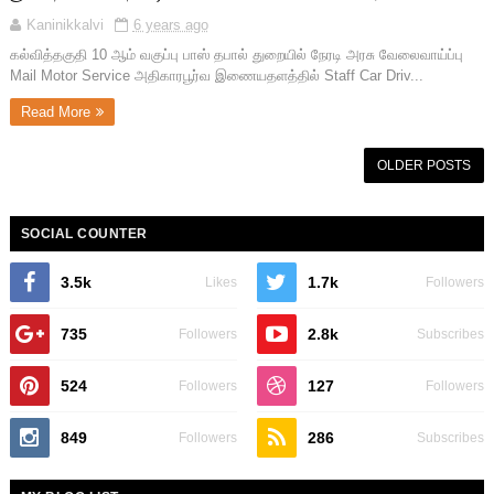
Kaninikkalvi
6 years ago
கல்வித்தகுதி 10 ஆம் வகுப்பு பாஸ் தபால் துறையில் நேரடி அரசு வேலைவாய்ப்பு
Mail Motor Service அதிகாரபூர்வ இணையதளத்தில் Staff Car Driv...
Read More
OLDER POSTS
SOCIAL COUNTER
3.5k
1.7k
Likes
Followers
735
2.8k
Followers
Subscribes
524
127
Followers
Followers
849
286
Followers
Subscribes