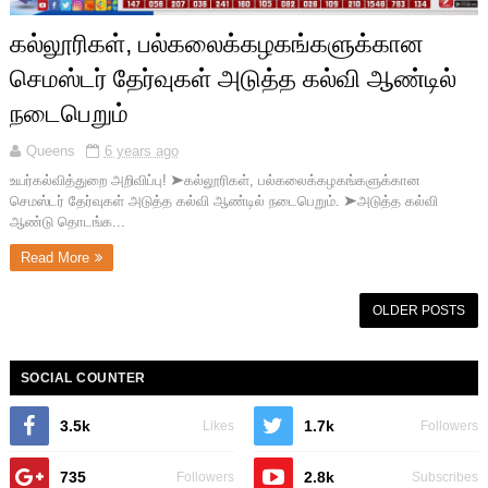
கல்லூரிகள், பல்கலைக்கழகங்களுக்கான
செமஸ்டர் தேர்வுகள் அடுத்த கல்வி ஆண்டில்
நடைபெறும்
Queens
6 years ago
உயர்கல்வித்துறை அறிவிப்பு! ➤கல்லூரிகள், பல்கலைக்கழகங்களுக்கான
செமஸ்டர் தேர்வுகள் அடுத்த கல்வி ஆண்டில் நடைபெறும். ➤அடுத்த கல்வி
ஆண்டு தொடங்க...
Read More
OLDER POSTS
SOCIAL COUNTER
3.5k
1.7k
Likes
Followers
735
2.8k
Followers
Subscribes