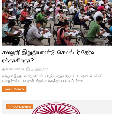
கல்லூரி இறுதியாண்டு செமஸ்டர் தேர்வு
ரத்தாகிறதா?
Kaninikkalvi
6 years ago
கல்லூரி இறுதியாண்டு செமஸ்டர் தேர்வு ரத்தாகிறதா? பொறியியல் உள்ளிட்ட
தொழிற்கல்வி படிப்புகள் மற்றும் அனைத்து பட்டப் படிப்புக்களி...
Read More
ANNOUNCEMENT