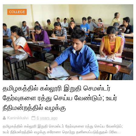
COLLEGE
தமிழகத்தில் கல்லூரி இறுதி செமஸ்டர்
தேர்வுகளை ரத்து செய்ய வேண்டும்; உயர்
நீதிமன்றத்தில் வழக்கு
Kaninikkalvi
6 years ago
தமிழகத்தில் கல்லூரி இறுதி செமஸ்டர் தேர்வுகளை ரத்து செய்ய வேண்டும்;
உயர் நீதிமன்றத்தில் வழக்கு கரோனா தொற்று தனிமைப்படுத்துதல் பிரிவ...