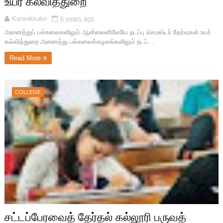
உயர் கல்வித்துறை
Kaninikkalvi
6 years ago
அனைத்துப் பல்கலைகளிலும் ஆன்லைனிலேயே நடப்பு செமஸ்டர் தேர்வுகள் உயர்
கல்வித்துறை அனைத்து பல்கலைக்கழகங்களிலும் நடப்...
Read More
COLLEGE
சட்டப்பேரவைத் தேர்தல் கல்லூரி பருவத்