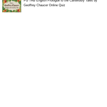
PG TRB English Prologue to the Canterbury Tales by
Geoffrey Chaucer Online Quiz