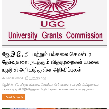
ஜே.இ.இ, நீட் மற்றும் பல்கலை செமஸ்டர்
தேர்வுகளை நடத்தும் விதிமுறைகள் யாவை
யு.ஜி.சி அறிவித்துள்ள அறிவிப்புகள்
Kaninikkalvi
6 years ago
ஜே.இ.இ, நீட் மற்றும் பல்கலை செமஸ்டர் தேர்வுகளை நடத்தும் விதிமுறைகள்
யாவை யு.ஜி.சி அறிவித்துள்ள அறிவிப்புகள் பல்கலை மானியக் குழுவான...
Read More