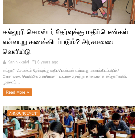
கல்லூரி செமஸ்டர் தேர்வுக்கு மதிப்பெண்கள்
எவ்வாறு கணக்கிடப்படும்? அரசாணை
வெளியீடு
Kaninikkalvi
6 years ago
கல்லூரி செமஸ்டர் தேர்வுக்கு மதிப்பெண்கள் எவ்வாறு கணக்கிடப்படும்?
அரசாணை வெளியீடு கொரோனா வைரஸ் தொற்று காரணமாக கல்லூரிகளில்
முதலாம்...
Read More
ANNOUNCEMENT