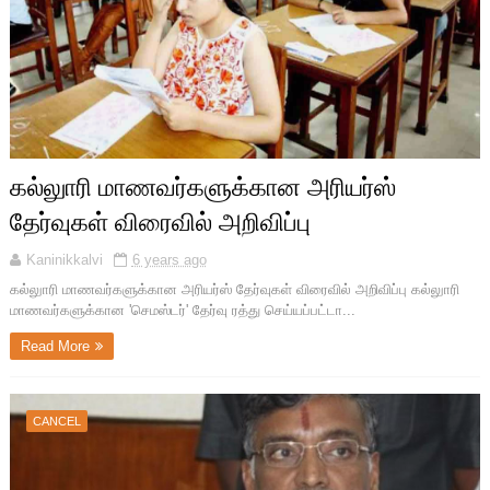
கல்லுாரி மாணவர்களுக்கான அரியர்ஸ்
தேர்வுகள் விரைவில் அறிவிப்பு
Kaninikkalvi
6 years ago
கல்லுாரி மாணவர்களுக்கான அரியர்ஸ் தேர்வுகள் விரைவில் அறிவிப்பு கல்லுாரி
மாணவர்களுக்கான 'செமஸ்டர்' தேர்வு ரத்து செய்யப்பட்டா...
Read More
CANCEL