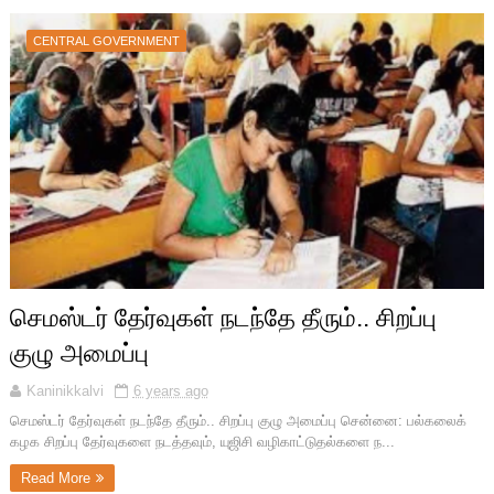
CENTRAL GOVERNMENT
செமஸ்டர் தேர்வுகள் நடந்தே தீரும்.. சிறப்பு
குழு அமைப்பு
Kaninikkalvi
6 years ago
செமஸ்டர் தேர்வுகள் நடந்தே தீரும்.. சிறப்பு குழு அமைப்பு சென்னை: பல்கலைக்
கழக சிறப்பு தேர்வுகளை நடத்தவும், யுஜிசி வழிகாட்டுதல்களை ந...
Read More