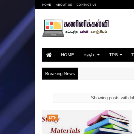
HOME
ABOUT US
CONTACT US
HOME
வகுப்பு
TRB
Breaking News
Showing posts with la
12TH