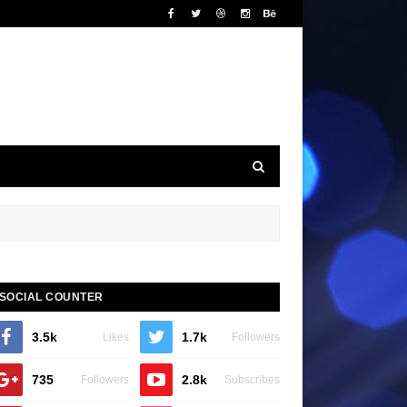
SOCIAL COUNTER
3.5k
1.7k
Likes
Followers
735
2.8k
Followers
Subscribes