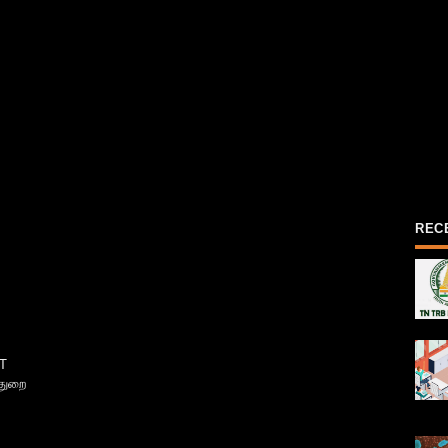
REC
T
்துறை