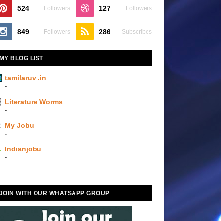
524
127
Followers
Followers
849
286
Followers
Subscribes
MY BLOG LIST
tamilaruvi.in
-
Literature Worms
-
My Jobu
-
Indianjobu
-
JOIN WITH OUR WHATSAPP GROUP