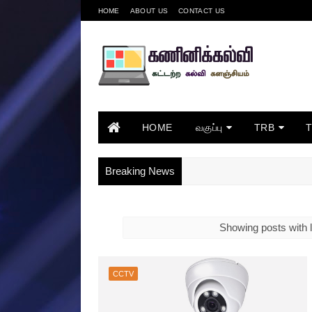
HOME
ABOUT US
CONTACT US
HOME
வகுப்பு
TRB
Breaking News
Showing posts with 
CCTV