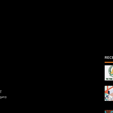
REC
T
்துறை