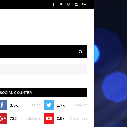
SOCIAL COUNTER
3.5k
1.7k
Likes
Followers
735
2.8k
Followers
Subscribes