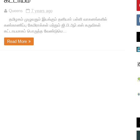
கட்டாயம்
Queens
7 years ago
தமிழகம் முழுவதும் இயங்கும் தனியாா் பள்ளி வாகனங்களில்
கண்காணிப்பு கேமிராக்கள் மற்றும் ஜி.பி.ஆா்.எஸ் கருவிகள்
கட்டாயமாகப் பொருத்த வேண்டுமெ...
Read More