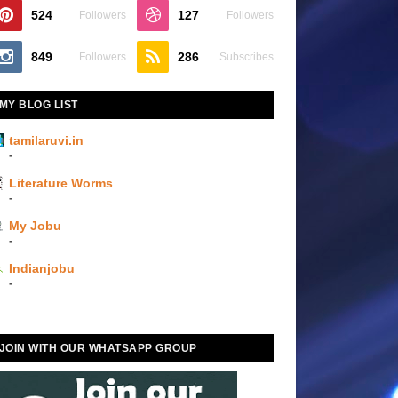
524
127
Followers
Followers
849
286
Followers
Subscribes
MY BLOG LIST
tamilaruvi.in
-
Literature Worms
-
My Jobu
-
Indianjobu
-
JOIN WITH OUR WHATSAPP GROUP