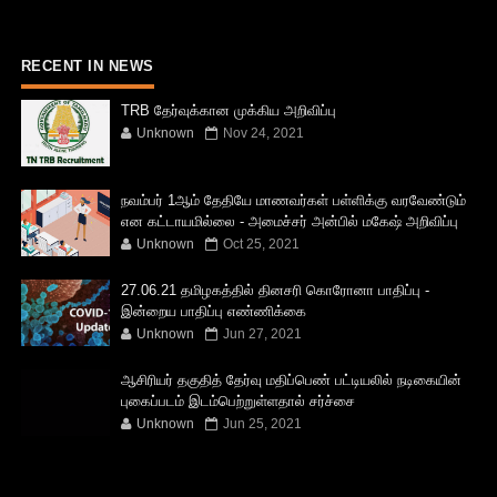
RECENT IN NEWS
TRB தேர்வுக்கான முக்கிய அறிவிப்பு
Unknown
Nov 24, 2021
நவம்பர் 1ஆம் தேதியே மாணவர்கள் பள்ளிக்கு வரவேண்டும்
என கட்டாயமில்லை - அமைச்சர் அன்பில் மகேஷ் அறிவிப்பு
Unknown
Oct 25, 2021
27.06.21 தமிழகத்தில் தினசரி கொரோனா பாதிப்பு -
இன்றைய பாதிப்பு எண்ணிக்கை
Unknown
Jun 27, 2021
ஆசிரியர் தகுதித் தேர்வு மதிப்பெண் பட்டியலில் நடிகையின்
புகைப்படம் இடம்பெற்றுள்ளதால் சர்ச்சை
Unknown
Jun 25, 2021