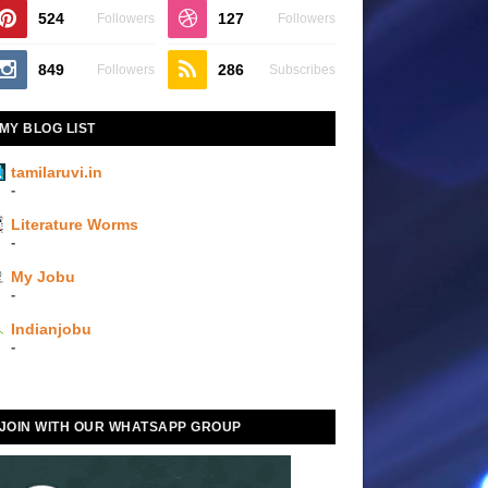
524
127
Followers
Followers
849
286
Followers
Subscribes
MY BLOG LIST
tamilaruvi.in
-
Literature Worms
-
My Jobu
-
Indianjobu
-
JOIN WITH OUR WHATSAPP GROUP