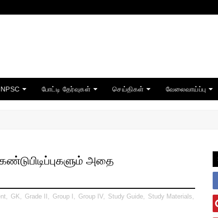
TNPSC
போட்டி தேர்வுகள்
செய்திகள்
வேலைவாய்ப்பு
கண்டுபிடிப்புகளும் அதை
nt
,
GK
,
Grade II
,
Group I
,
Group IV
,
Study Guide
,
Study Materials
,