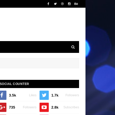
SOCIAL COUNTER
3.5k
1.7k
Likes
Followers
735
2.8k
Followers
Subscribes