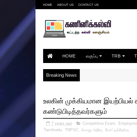
HOME
ABOUT US
CONTACT US
HOME
வகுப்பு
TRB
Breaking News
உலகின் முக்கியமான இயற்பியல் 
கண்டுபிடித்தவர்களும்
7 years ago
Competitive Exam
,
Employme
Tamilnadu
,
TNPSC
,
பொது அறிவு
,
போட்டித்தேர்வு