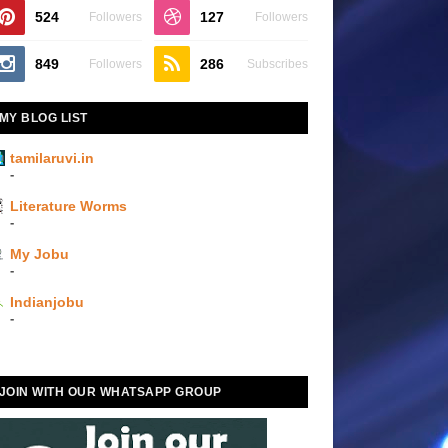
524
127
Followers
Followers
849
286
Followers
Subscribes
MY BLOG LIST
tamilaruvi.in
-
Literature Worms
-
My Jobu
-
Indianjobu
-
JOIN WITH OUR WHATSAPP GROUP