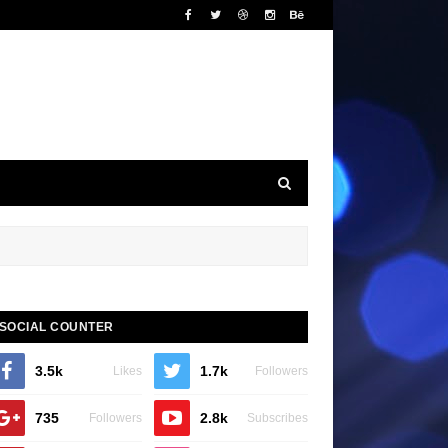
SOCIAL COUNTER
3.5k
1.7k
Likes
Followers
735
2.8k
Followers
Subscribes