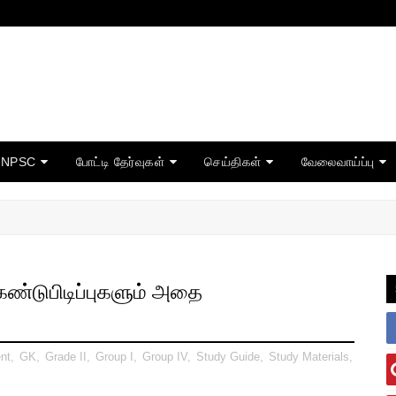
TNPSC
போட்டி தேர்வுகள்
செய்திகள்
வேலைவாய்ப்பு
கண்டுபிடிப்புகளும் அதை
nt
,
GK
,
Grade II
,
Group I
,
Group IV
,
Study Guide
,
Study Materials
,