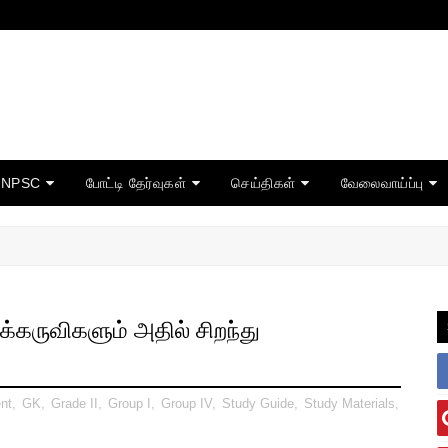
TNPSC
போட்டி தேர்வுகள்
செய்திகள்
வேலைவாய்ப்பு
கருவிகளும் அதில் சிறந்து
nt
,
GK
,
Grade II
,
Group I
,
Group IV
,
Study Guide
,
Study Materials
,