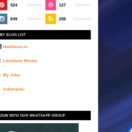
524
127
Followers
Followers
849
286
Followers
Subscribes
MY BLOG LIST
tamilaruvi.in
-
Literature Worms
-
My Jobu
-
Indianjobu
-
JOIN WITH OUR WHATSAPP GROUP