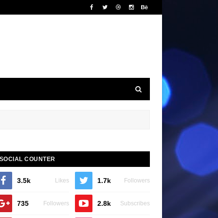
SOCIAL COUNTER
3.5k
1.7k
Likes
Followers
735
2.8k
Followers
Subscribes