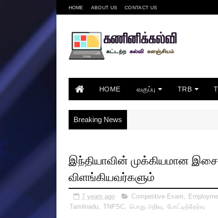
HOME
ABOUT US
CONTACT US
HOME
வகுப்பு
TRB
Breaking News
இந்தியாவின் முக்கியமான இசைக்
விளங்கியவர்களும்
7 years ago
Competitive Exam
,
Employme
Tamilnadu
,
TNPSC
,
பொது அறிவு
,
போட்டித்தேர்வு