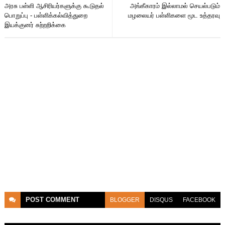
அரசு பள்ளி ஆசிரியர்களுக்கு கூடுதல்
அங்கீகாரம் இல்லாமல் செயல்படும்
பொறுப்பு - பள்ளிக்கல்வித்துறை
மழலையர் பள்ளிகளை மூட உத்தரவு
இயக்குனர் சுற்றறிக்கை
POST
COMMENT
BLOGGER
DISQUS
FACEBOOK