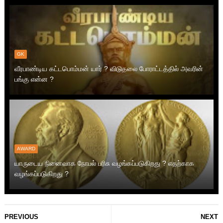
GK
வீரபாண்டிய கட்டபொம்மன் யார் ? விடுதலை போராட்டத்தில் அவரின்
பங்கு என்ன ?
AWARD
யாருடைய நினைவாக நோபல் பரிசு வழங்கப்படுகிறது ? எதற்காக
வழங்கப்படுகிறது ?
PREVIOUS
NEXT