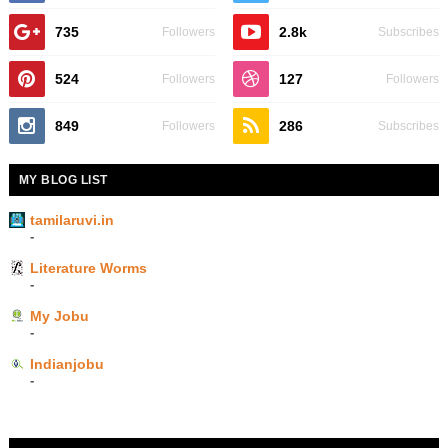
735
2.8k
Followers
Subscribes
524
127
Followers
Followers
849
286
Followers
Subscribes
MY BLOG LIST
tamilaruvi.in
-
Literature Worms
-
My Jobu
-
Indianjobu
-