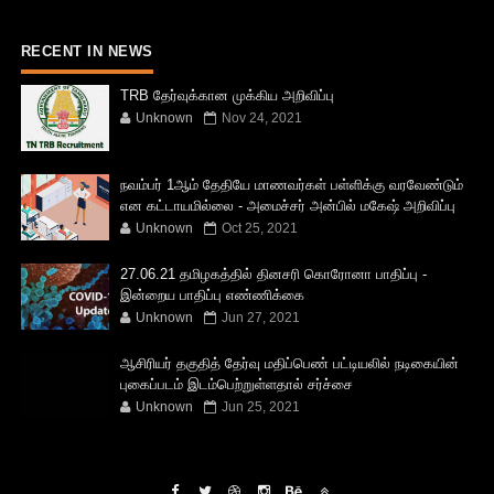
RECENT IN NEWS
TRB தேர்வுக்கான முக்கிய அறிவிப்பு
Unknown
Nov 24, 2021
நவம்பர் 1ஆம் தேதியே மாணவர்கள் பள்ளிக்கு வரவேண்டும்
என கட்டாயமில்லை - அமைச்சர் அன்பில் மகேஷ் அறிவிப்பு
Unknown
Oct 25, 2021
27.06.21 தமிழகத்தில் தினசரி கொரோனா பாதிப்பு -
இன்றைய பாதிப்பு எண்ணிக்கை
Unknown
Jun 27, 2021
ஆசிரியர் தகுதித் தேர்வு மதிப்பெண் பட்டியலில் நடிகையின்
புகைப்படம் இடம்பெற்றுள்ளதால் சர்ச்சை
Unknown
Jun 25, 2021