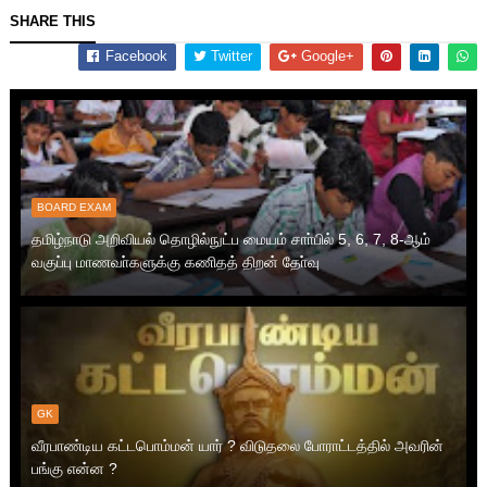
SHARE THIS
Facebook
Twitter
Google+
BOARD EXAM
தமிழ்நாடு அறிவியல் தொழில்நுட்ப மையம் சாா்பில் 5, 6, 7, 8-ஆம்
வகுப்பு மாணவா்களுக்கு கணிதத் திறன் தோ்வு
GK
வீரபாண்டிய கட்டபொம்மன் யார் ? விடுதலை போராட்டத்தில் அவரின்
பங்கு என்ன ?