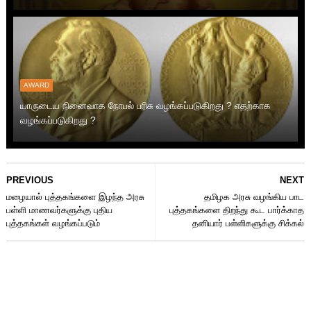
AWARD
யாருடைய நினைவாக நோபல் பரிசு வழங்கப்படுகிறது ? எதற்காக
வழங்கப்படுகிறது ?
PREVIOUS
NEXT
மழையால் புத்தகங்களை இழந்த அரசு
தமிழக அரசு வழங்கிய பாட
பள்ளி மாணவர்களுக்கு புதிய
புத்தகங்களை திறந்து கூட பார்க்காத
புத்தகங்கள் வழங்கப்படும்
தனியார் பள்ளிகளுக்கு சிக்கல்