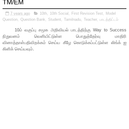
TM/EM
7 years ago
10th
,
10th Social
,
First Revision Test
,
Model
Question
,
Question Bank
,
Student
,
Tamilnadu
,
Teacher
,
பாடத்திட்டம்
10ம் வகுப்பு சமூக அறிவியல் பாடத்திற்கு Way to Success
நிறுவனம் வெளியிட்டுள்ள பொதுத்தேர்வு மாதிரி
வினாத்தாள்பதிவிறக்கம் செய்ய கீழே கொடுக்கப்பட்டுள்ள லிங்க் ஐ
கிளிக் செய்யவும்.