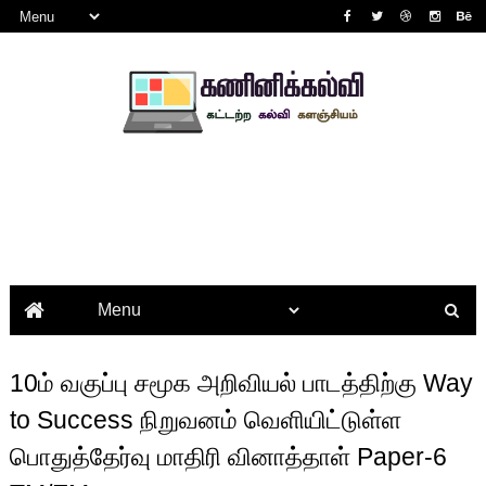
10ம் வகுப்பு சமூக அறிவியல் பாடத்திற்கு Way
to Success நிறுவனம் வெளியிட்டுள்ள
பொதுத்தேர்வு மாதிரி வினாத்தாள் Paper-6