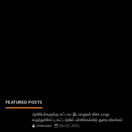
FEATURED POSTS
ஆசிரியர்களுக்கு கட்டாய இடமாறுதல் கிடையாது:
கருத்துக்கேட்பு கூட்டத்தில் பள்ளிக்கல்வித் துறை விளக்கம்
Unknown
Oct 22, 2021