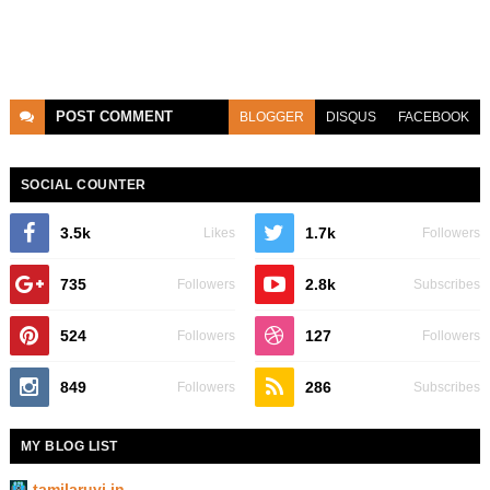
POST
COMMENT
BLOGGER
DISQUS
FACEBOOK
SOCIAL COUNTER
3.5k
1.7k
Likes
Followers
735
2.8k
Followers
Subscribes
524
127
Followers
Followers
849
286
Followers
Subscribes
MY BLOG LIST
tamilaruvi.in