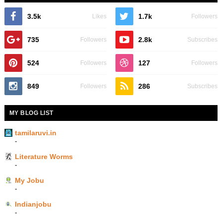
3.5k
1.7k
Likes
Followers
735
2.8k
Followers
Subscribes
524
127
Followers
Followers
849
286
Followers
Subscribes
MY BLOG LIST
tamilaruvi.in
-
Literature Worms
-
My Jobu
-
Indianjobu
-