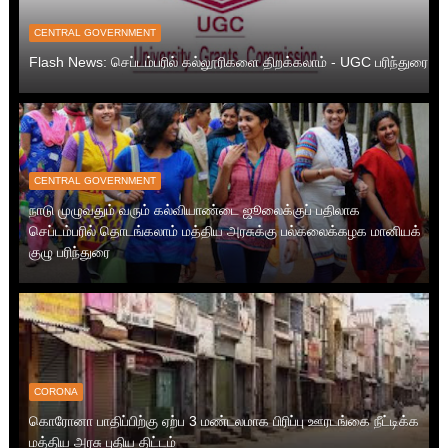
CENTRAL GOVERNMENT
Flash News: செப்டம்பரில் கல்லூரிகளை திறக்கலாம் - UGC பரிந்துரை
CENTRAL GOVERNMENT
நாடு முழுவதும் வரும் கல்வியாண்டை ஜூலைக்குப் பதிலாக
செப்டம்பரில் தொடங்கலாம் மத்திய அரசுக்கு பல்கலைக்கழக மானியக்
குழு பரிந்துரை
CORONA
கொரோனா பாதிப்பிற்கு ஏற்ப 3 மண்டலமாக பிரிப்பு ஊரடங்கை நீட்டிக்க
மத்திய அரசு புதிய திட்டம்