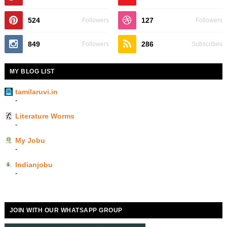
524
127
Followers
Followers
849
286
Followers
Subscribes
MY BLOG LIST
tamilaruvi.in
-
Literature Worms
-
My Jobu
-
Indianjobu
-
JOIN WITH OUR WHATSAPP GROUP