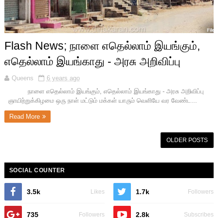
Flash News; நாளை எதெல்லாம் இயங்கும்,
எதெல்லாம் இயங்காது - அரசு அறிவிப்பு
Queens
6 years ago
நாளை எதெல்லாம் இயங்கும், எதெல்லாம் இயங்காது - அரசு அறிவிப்பு
ஞாயிற்றுக்கிழமை ஒரு நாள் மட்டும் மக்கள் யாரும் வெளியே வர வேண்ட...
Read More
OLDER POSTS
SOCIAL COUNTER
3.5k
1.7k
Likes
Followers
735
2.8k
Followers
Subscribes