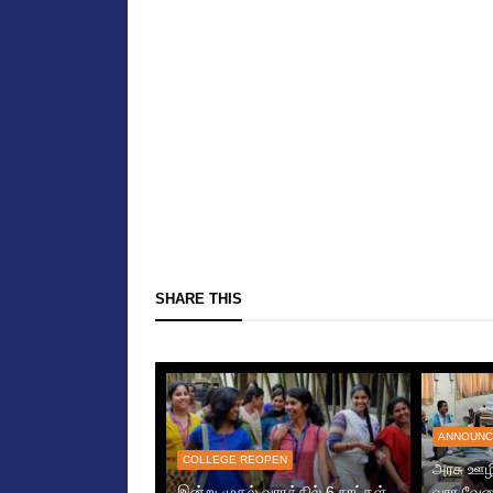
SHARE THIS
ANNOUNC
COLLEGE REOPEN
அரசு ஊழி
இன்று முதல் வாரத்தில் 6 நாட்கள்
வார வேல