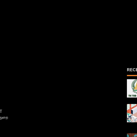
REC
T
்துறை