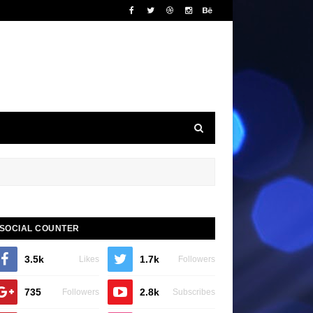
SOCIAL COUNTER
3.5k
1.7k
Likes
Followers
735
2.8k
Followers
Subscribes