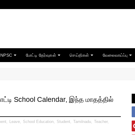
TNPSC
போட்டி தேர்வுகள்
செய்திகள்
வேலைவாய்ப்பு
காட்டி School Calendar, இந்த மாதத்தில்
ment
,
Leave
,
School Education
,
Student
,
Tamilnadu
,
Teacher
,