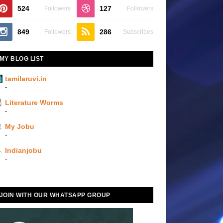
524
127
Followers
Followers
849
286
Followers
Subscribes
MY BLOG LIST
tamilaruvi.in
-
Literature Worms
-
My Jobu
-
Indianjobu
-
JOIN WITH OUR WHATSAPP GROUP