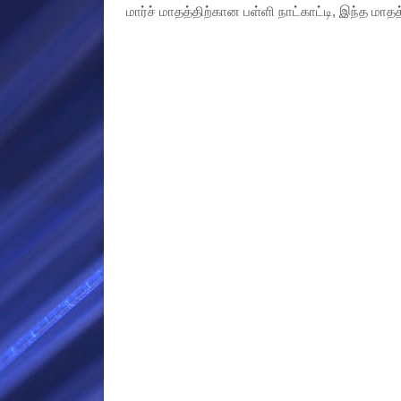
மார்ச் மாதத்திற்கான பள்ளி நாட்காட்டி, இந்த ம