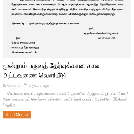
மூன்றாம் பருவத் தேர்வுக்கான கால
அட்டவணை வெளியீடு
Queens
6 years ago
சென்னை மாவட்ட முதன்மைக் கல்வி அலுவலரின் ஆளுகைக்குட்பட்ட அரசு /
அரசு உதவிபெறும் சென்னை பள்ளிகள் மெட்ரிக்குலேஷன் / ஆங்கிலோ இந்தியன்
/ ஆதித...
Read More