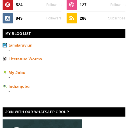
524
127
Followers
Followers
849
286
Followers
Subscribes
MY BLOG LIST
tamilaruvi.in
-
Literature Worms
-
My Jobu
-
Indianjobu
-
JOIN WITH OUR WHATSAPP GROUP