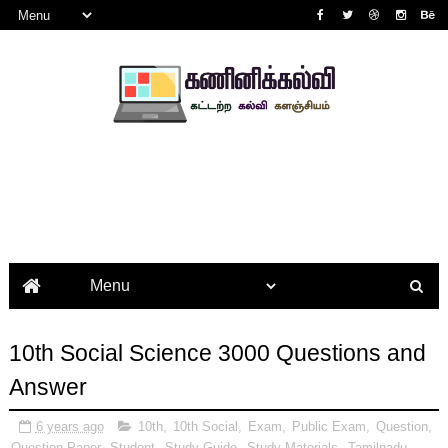
10th Social Science 3000 Questions and
Answer
6 years ago
10th
,
10th Social
,
Exam
,
Public Exam
,
Question
,
Question Paper
,
Student
,
Study Guide
,
Study Materials
,
Tamilnadu
,