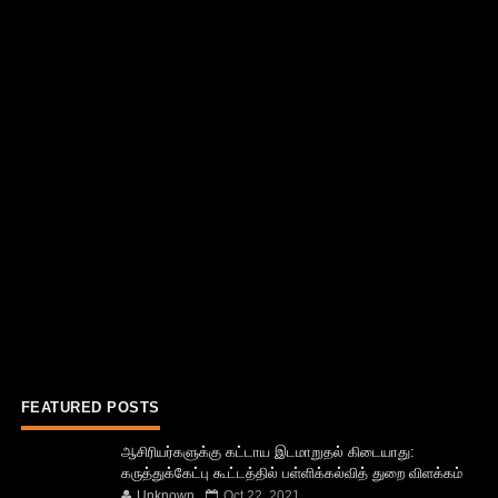
FEATURED POSTS
ஆசிரியர்களுக்கு கட்டாய இடமாறுதல் கிடையாது:
கருத்துக்கேட்பு கூட்டத்தில் பள்ளிக்கல்வித் துறை விளக்கம்
Unknown
Oct 22, 2021