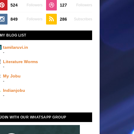
524
127
Followers
Followers
849
286
Followers
Subscribes
MY BLOG LIST
tamilaruvi.in
-
Literature Worms
-
My Jobu
-
Indianjobu
-
JOIN WITH OUR WHATSAPP GROUP