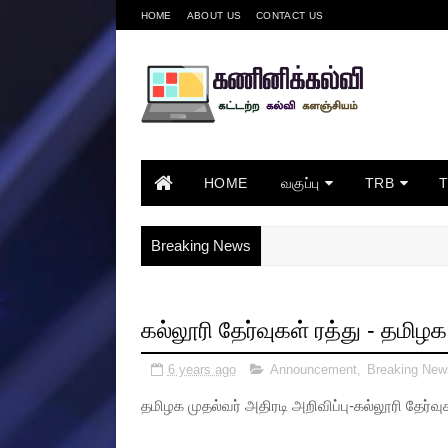
HOME
ABOUT US
CONTACT US
HOME
வகுப்பு
TRB
Breaking News
கல்லூரி தேர்வுகள் ரத்து - தமிழக
6 years ago
Announcement
,
Breaking New
தமிழக முதல்வர் அதிரடி அறிவிப்பு-கல்லூரி தேர்வுக