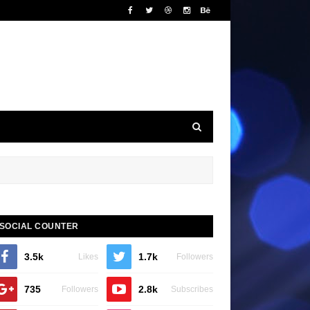
SOCIAL COUNTER
3.5k
1.7k
Likes
Followers
735
2.8k
Followers
Subscribes