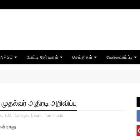
TNPSC
போட்டி தேர்வுகள்
செய்திகள்
வேலைவாய்ப்பு
 முதல்வர் அதிரடி அறிவிப்பு
s
,
CM
,
College
,
Exam
,
Tamilnadu
ள் ரத்து