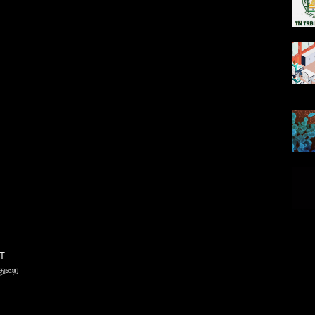
T
்துறை