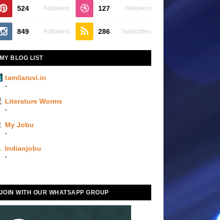
524
127
Followers
Followers
849
286
Followers
Subscribes
MY BLOG LIST
tamilaruvi.in
-
Literature Worms
-
My Jobu
-
Indianjobu
-
JOIN WITH OUR WHATSAPP GROUP