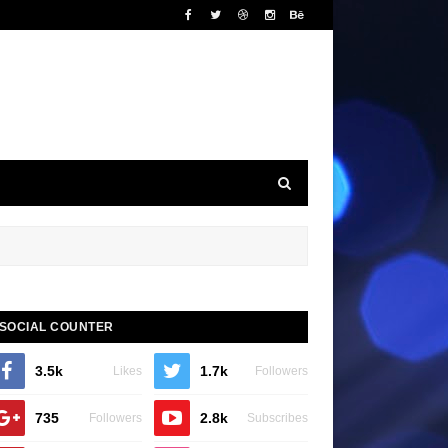
SOCIAL COUNTER
3.5k
1.7k
Likes
Followers
735
2.8k
Followers
Subscribes