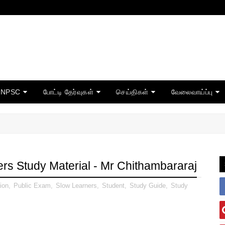
TNPSC
போட்டி தேர்வுகள்
செய்திகள்
வேலைவாய்ப்பு
s Study Material - Mr Chithambararaj
ion
,
Public Exam
,
Slow Learners
,
Student
,
Study Guide
,
Study