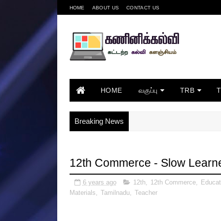
HOME
ABOUT US
CONTACT US
HOME
வகுப்பு
TRB
Breaking News
12th Commerce - Slow Learner
6 years ago
12th
,
12th Commerce
,
Educat
Materials
,
Tamilnadu
,
Teacher