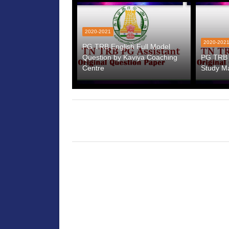
2020-2021
2020-202
PG TRB English Full Model
Question by Kaviya Coaching
PG TRB E
Centre
Study Ma