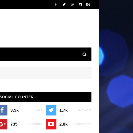
SOCIAL COUNTER
3.5k
1.7k
Likes
Followers
735
2.8k
Followers
Subscribes