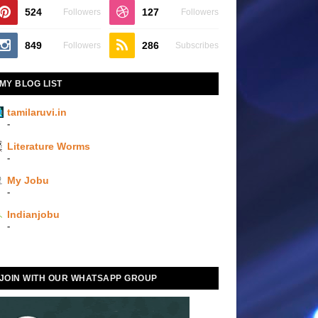
524
127
Followers
Followers
849
286
Followers
Subscribes
MY BLOG LIST
tamilaruvi.in
-
Literature Worms
-
My Jobu
-
Indianjobu
-
JOIN WITH OUR WHATSAPP GROUP