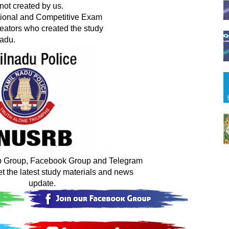
not created by us.

lnadu. 
p Group, Facebook Group and Telegram

                  update.