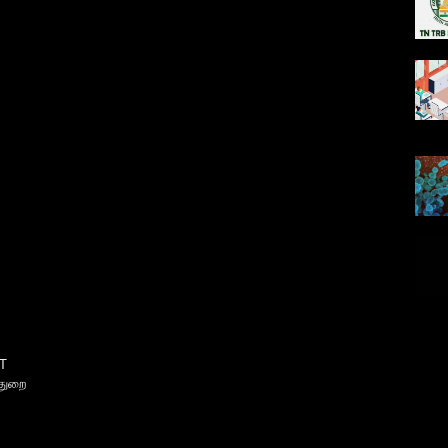
T
்துறை