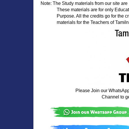
Note: The Study materials from our site are 
              These materials are for only Educational and Competitive Exam

              Purpose. All the credits go for the creators who created the study

              materials for the Teachers of Tami
Please Join our WhatsAp
                  Channel to get the latest study materials and news
