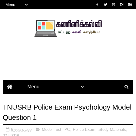
TNUSRB Police Exam Psychology Model
Question 1
6 years ago
Model Test
,
PC
,
Police Exam
,
Study Materials
,
TNUSRB