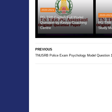
2020-2021
2020-202
PG TRB English Full Model
Question by Kaviya Coaching
PG TRB E
Centre
Study Ma
PREVIOUS
TNUSRB Police Exam Psychology Model Question 