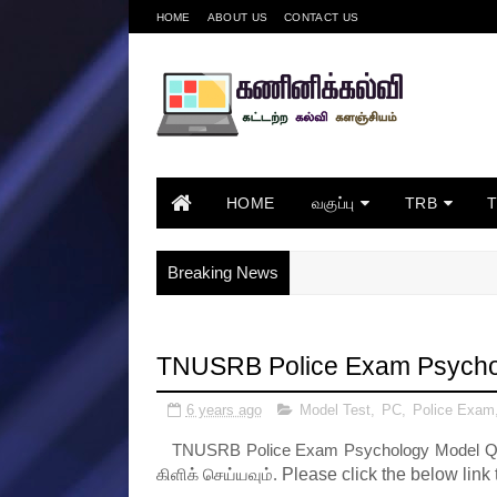
HOME
ABOUT US
CONTACT US
HOME
வகுப்பு
TRB
Breaking News
TNUSRB Police Exam Psychol
6 years ago
Model Test
,
PC
,
Police Exam
TNUSRB Police Exam Psychology Model Qu
கிளிக் செய்யவும்.
Please click the below link 