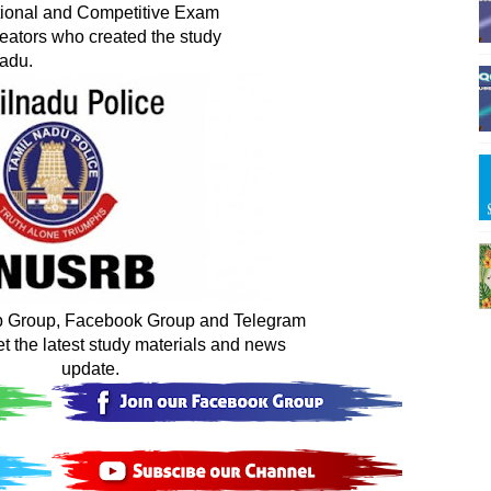
lnadu. 
p Group, Facebook Group and Telegram

                  update.