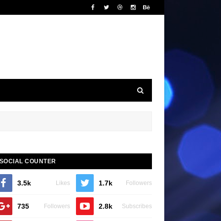
SOCIAL COUNTER
3.5k
1.7k
Likes
Followers
735
2.8k
Followers
Subscribes