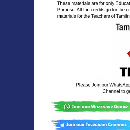
              These materials are for only Educational and Competitive Exam

              Purpose. All the credits go for the creators who created the study

              materials for the Teachers of Tami
Please Join our WhatsAp
                  Channel to get the latest study materials and news
