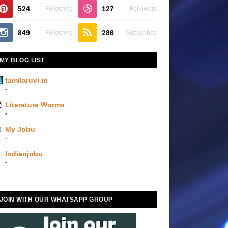
524
127
Followers
Followers
849
286
Followers
Subscribes
MY BLOG LIST
tamilaruvi.in
-
Literature Worms
-
My Jobu
-
Indianjobu
-
JOIN WITH OUR WHATSAPP GROUP