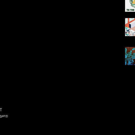
T
்துறை