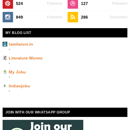
524
127
Followers
Followers
849
286
Followers
Subscribes
MY BLOG LIST
tamilaruvi.in
-
Literature Worms
-
My Jobu
-
Indianjobu
-
JOIN WITH OUR WHATSAPP GROUP