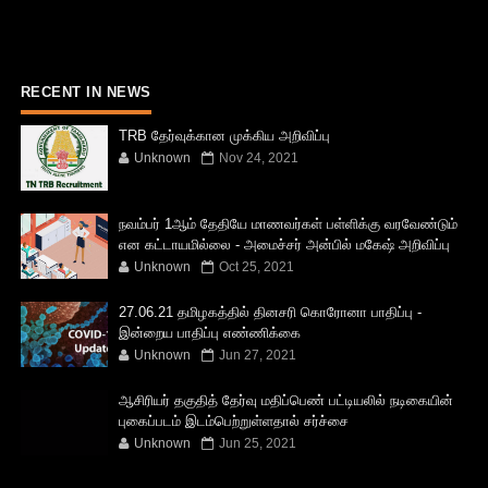
RECENT IN NEWS
TRB தேர்வுக்கான முக்கிய அறிவிப்பு
Unknown
Nov 24, 2021
நவம்பர் 1ஆம் தேதியே மாணவர்கள் பள்ளிக்கு வரவேண்டும்
என கட்டாயமில்லை - அமைச்சர் அன்பில் மகேஷ் அறிவிப்பு
Unknown
Oct 25, 2021
27.06.21 தமிழகத்தில் தினசரி கொரோனா பாதிப்பு -
இன்றைய பாதிப்பு எண்ணிக்கை
Unknown
Jun 27, 2021
ஆசிரியர் தகுதித் தேர்வு மதிப்பெண் பட்டியலில் நடிகையின்
புகைப்படம் இடம்பெற்றுள்ளதால் சர்ச்சை
Unknown
Jun 25, 2021