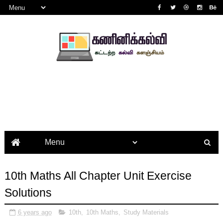
10th Maths All Chapter Unit Exercise
Solutions
6 years ago
10th
,
10th Maths
,
Study Materials