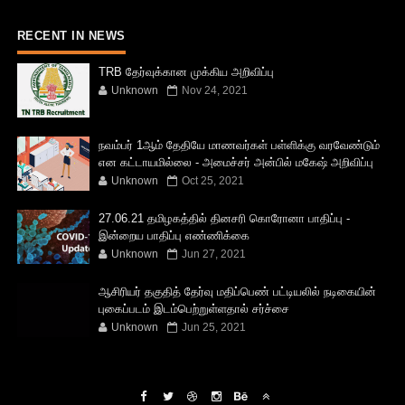
RECENT IN NEWS
TRB தேர்வுக்கான முக்கிய அறிவிப்பு
Unknown
Nov 24, 2021
நவம்பர் 1ஆம் தேதியே மாணவர்கள் பள்ளிக்கு வரவேண்டும்
என கட்டாயமில்லை - அமைச்சர் அன்பில் மகேஷ் அறிவிப்பு
Unknown
Oct 25, 2021
27.06.21 தமிழகத்தில் தினசரி கொரோனா பாதிப்பு -
இன்றைய பாதிப்பு எண்ணிக்கை
Unknown
Jun 27, 2021
ஆசிரியர் தகுதித் தேர்வு மதிப்பெண் பட்டியலில் நடிகையின்
புகைப்படம் இடம்பெற்றுள்ளதால் சர்ச்சை
Unknown
Jun 25, 2021