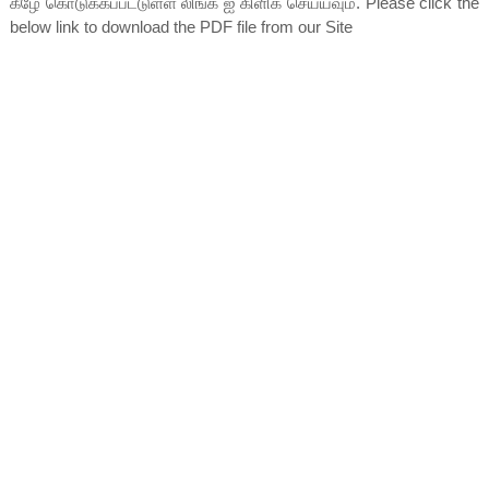
கீழே கொடுக்கப்பட்டுள்ள லிங்க் ஐ கிளிக் செய்யவும். Please click the
below link to download the PDF file from our Site