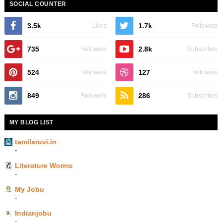
SOCIAL COUNTER
3.5k
1.7k
Likes
Followers
735
2.8k
Followers
Subscribes
524
127
Followers
Followers
849
286
Followers
Subscribes
MY BLOG LIST
tamilaruvi.in
-
Literature Worms
-
My Jobu
-
Indianjobu
-