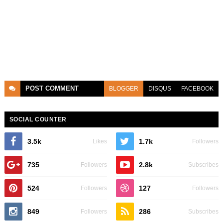
POST
COMMENT
BLOGGER
DISQUS
FACEBOOK
SOCIAL COUNTER
3.5k
1.7k
Likes
Followers
735
2.8k
Followers
Subscribes
524
127
Followers
Followers
849
286
Followers
Subscribes