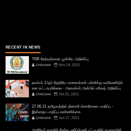
RECENT IN NEWS
TRB தேர்வுக்கான முக்கிய அறிவிப்பு
Unknown
Nov 24, 2021
நவம்பர் 1ஆம் தேதியே மாணவர்கள் பள்ளிக்கு வரவேண்டும்
என கட்டாயமில்லை - அமைச்சர் அன்பில் மகேஷ் அறிவிப்பு
Unknown
Oct 25, 2021
27.06.21 தமிழகத்தில் தினசரி கொரோனா பாதிப்பு -
இன்றைய பாதிப்பு எண்ணிக்கை
Unknown
Jun 27, 2021
ஆசிரியர் தகுதித் தேர்வு மதிப்பெண் பட்டியலில் நடிகையின்