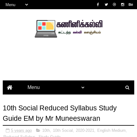
10th Social Reduced Syllabus Study
Guide EM by Mr Muneeswaran
5 years ago
10th
,
10th Social
,
2020-2021
,
English Medium
,
Reduced Syllabus
,
Study Guide