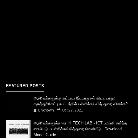
FEATURED POSTS
ஆசிரியர்களுக்கு கட்டாய இடமாறுதல் கிடையாது:
கருத்துக்கேட்பு கூட்டத்தில் பள்ளிக்கல்வித் துறை விளக்கம்
Unknown
Oct 22, 2021
ஆசிரியர்களுக்கான HI TECH LAB - ICT பயிற்சி சார்ந்த
கையேடு - பள்ளிக்கல்வித்துறை வெளியீடு - Download
Model Guide