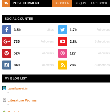
POST
COMMENT
BLOGGER
DISQUS
FACEBOOK
SOCIAL COUNTER
3.5k
1.7k
Likes
Followers
735
2.8k
Followers
Subscribes
524
127
Followers
Followers
849
286
Followers
Subscribes
MY BLOG LIST
tamilaruvi.in
-
Literature Worms
-