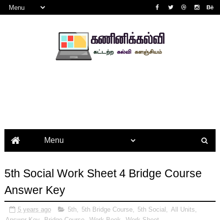
5th Social Work Sheet 4 Bridge Course
Answer Key
5 years ago
5th
,
5th Bridge Course
,
5th Social
,
All Units
,
Answer Key
,
Bridge Course
,
Work Book
,
Work Sheet