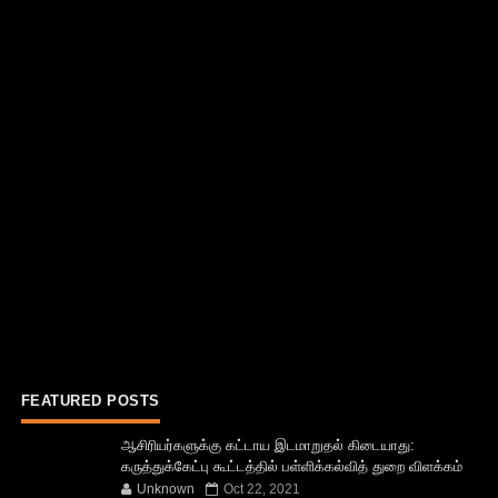
FEATURED POSTS
ஆசிரியர்களுக்கு கட்டாய இடமாறுதல் கிடையாது:
கருத்துக்கேட்பு கூட்டத்தில் பள்ளிக்கல்வித் துறை விளக்கம்
Unknown
Oct 22, 2021