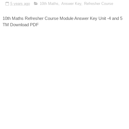
5 years ago
10th Maths
,
Answer Key
,
Refresher Course
10th Maths Refresher Course Module Answer Key Unit -4 and 5
TM Download PDF