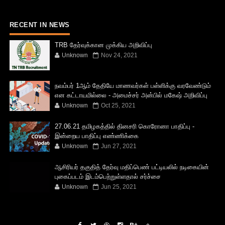
RECENT IN NEWS
TRB தேர்வுக்கான முக்கிய அறிவிப்பு
Unknown
Nov 24, 2021
நவம்பர் 1ஆம் தேதியே மாணவர்கள் பள்ளிக்கு வரவேண்டும்
என கட்டாயமில்லை - அமைச்சர் அன்பில் மகேஷ் அறிவிப்பு
Unknown
Oct 25, 2021
27.06.21 தமிழகத்தில் தினசரி கொரோனா பாதிப்பு -
இன்றைய பாதிப்பு எண்ணிக்கை
Unknown
Jun 27, 2021
ஆசிரியர் தகுதித் தேர்வு மதிப்பெண் பட்டியலில் நடிகையின்
புகைப்படம் இடம்பெற்றுள்ளதால் சர்ச்சை
Unknown
Jun 25, 2021