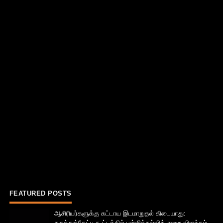
FEATURED POSTS
ஆசிரியர்களுக்கு கட்டாய இடமாறுதல் கிடையாது:
கருத்துக்கேட்பு கூட்டத்தில் பள்ளிக்கல்வித் துறை விளக்கம்