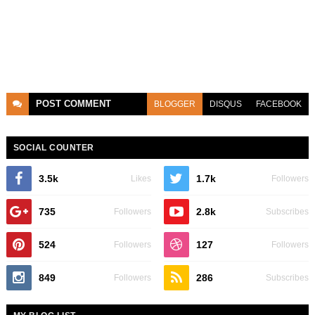
POST
COMMENT
BLOGGER
DISQUS
FACEBOOK
SOCIAL COUNTER
3.5k
1.7k
Likes
Followers
735
2.8k
Followers
Subscribes
524
127
Followers
Followers
849
286
Followers
Subscribes