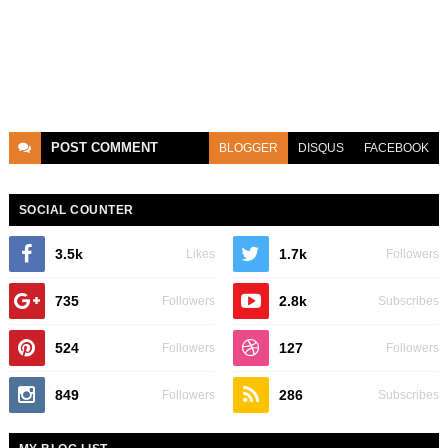
POST
COMMENT
BLOGGER
DISQUS
FACEBOOK
SOCIAL COUNTER
3.5k
1.7k
Likes
Followers
735
2.8k
Followers
Subscribes
524
127
Followers
Followers
849
286
Followers
Subscribes