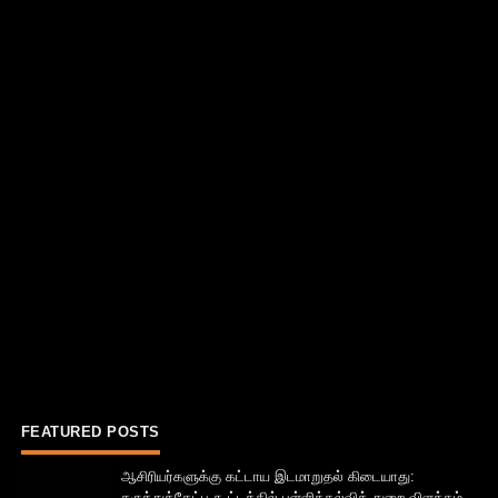
FEATURED POSTS
ஆசிரியர்களுக்கு கட்டாய இடமாறுதல் கிடையாது:
கருத்துக்கேட்பு கூட்டத்தில் பள்ளிக்கல்வித் துறை விளக்கம்