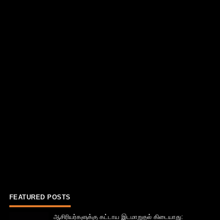
FEATURED POSTS
ஆசிரியர்களுக்கு கட்டாய இடமாறுதல் கிடையாது: