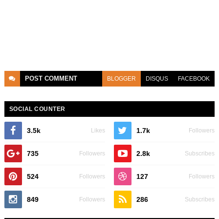
POST
COMMENT
BLOGGER
DISQUS
FACEBOOK
SOCIAL COUNTER
3.5k
1.7k
Likes
Followers
735
2.8k
Followers
Subscribes
524
127
Followers
Followers
849
286
Followers
Subscribes