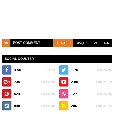
POST
COMMENT
BLOGGER
DISQUS
FACEBOOK
SOCIAL COUNTER
3.5k
1.7k
Likes
Followers
735
2.8k
Followers
Subscribes
524
127
Followers
Followers
849
286
Followers
Subscribes